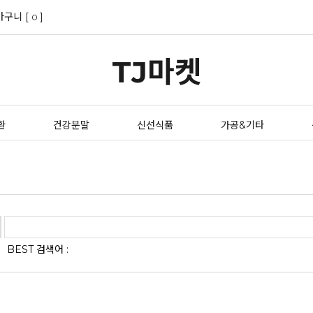
바구니 [
]
0
TJ마켓
환
건강분말
신선식품
가공&기타
BEST 검색어 :