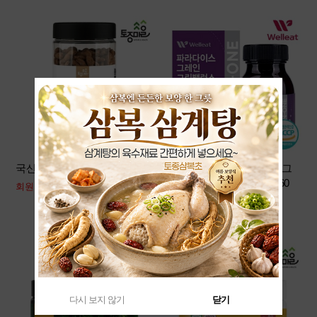
국산 볶은 맥문동 140g
[온라인판매X] 파라다이스 그
레인 그린밸런스 (600mgX60
회원공개
정)
회원공개
다시 보지 않기
닫기