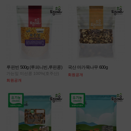
루핀빈 500g (루피니빈,루핀콩)
국산 마가목나무 600g
가는잎 미선콩 100%(호주산)
회원공개
회원공개