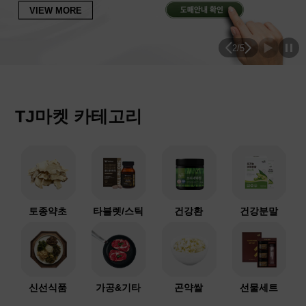
VIEW MORE
2
/
5
TJ마켓 카테고리
토종약초
타블렛/스틱
건강환
건강분말
신선식품
가공&기타
곤약쌀
선물세트