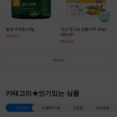
발효 여주환 120g
국산 유기농 강황가루 120g /
HACCP
회원공개
회원공개
더보기
카테고리★인기있는 상품
토종약초
타블렛/스틱
건강환
건강분말