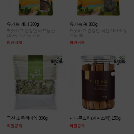
유기농 계피 300g
유기농 쑥 300g
깨끗하고 건강한 베트남산
깨끗하고 건강한 국산 100% 유
100% 유기농 계피
기농 쑥
회원공개
회원공개
국산 소루쟁이잎 300g
시나몬스틱(계피스틱) 150g
회원공개
회원공개