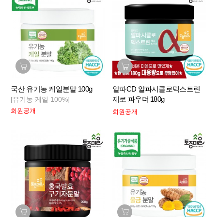
국산 유기농 케일분말 100g
알파CD 알파시클로덱스트린
제로 파우더 180g
[유기농 케일 100%]
회원공개
회원공개