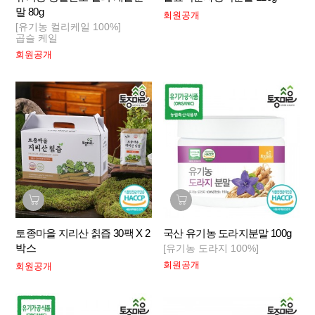
말 80g
회원공개
[유기농 컬리케일 100%]
곱슬 케일
회원공개
토종마을 지리산 칡즙 30팩 X 2
국산 유기농 도라지분말 100g
박스
[유기농 도라지 100%]
회원공개
회원공개