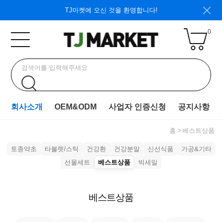
TJ마켓에 오신 것을 환영합니다!
0
회사소개
OEM&ODM
사업자 인증신청
공지사항
홈
베스트상품
토종약초
타블렛/스틱
건강환
건강분말
신선식품
가공&기타
선물세트
베스트상품
빅세일
베스트상품