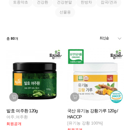
토종약초
건강환
건강분말
한방차
잡곡/견과
선물용
총
80
개
발효 여주환 120g
국산 유기농 강황가루 120g /
HACCP
여주,여주환
[유기농 강황 100%]
회원공개
회원공개