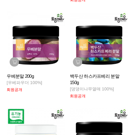
우베분말 200g
백두산 하스카프베리 분말
150g
[우베파우더 100%]
[댕댕이나무열매 100%]
회원공개
회원공개