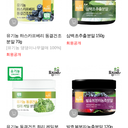
유기농 하스카프베리 동결건조
삼백초추출분말 150g
분말 70g
회원공개
[유기농 댕댕이나무열매 100%]
회원공개
유기농 동결건조 컬리 케일분
발효복분자농축분말 120g