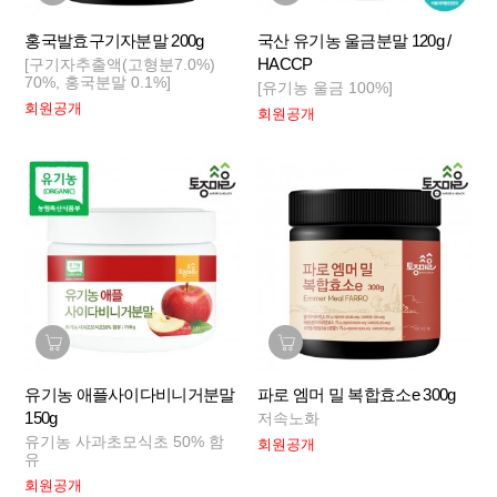
홍국발효구기자분말 200g
국산 유기농 울금분말 120g /
HACCP
[구기자추출액(고형분7.0%)
70%, 홍국분말 0.1%]
[유기농 울금 100%]
회원공개
회원공개
유기농 애플사이다비니거분말
파로 엠머 밀 복합효소e 300g
150g
저속노화
유기농 사과초모식초 50% 함
회원공개
유
회원공개